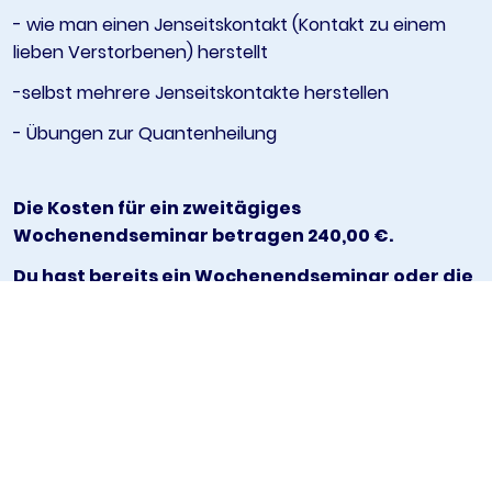
- wie man einen Jenseitskontakt (Kontakt zu einem
lieben Verstorbenen) herstellt
-selbst mehrere Jenseitskontakte herstellen
- Übungen zur Quantenheilung
Die Kosten für ein zweitägiges
Wochenendseminar betragen 240,00 €.
Du hast bereits ein Wochenendseminar oder die
mediale Grundausbildung bei mir gemacht und
möchtest gerne weiterlernen?
Dann melde dich schnell an, denn es sind nur
noch wenige Plätze frei.
Bei Anmeldung zum Seminar bitte ich um eine
Anzahlung von 40,00 €. Die Summe kann in bar, per